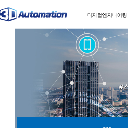
분류
하위분류
하위분류
디지털엔지니어링
#