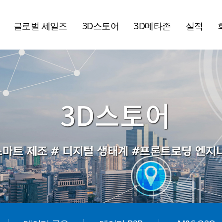
글로벌 세일즈
3D스토어
3D메타존
실적
3D스토어
스마트 제조 # 디지털 생태계 #프론트로딩 엔지