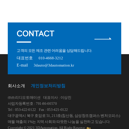
CONTACT
고객의 모든 제조 관련 어려움을 상담해드립니다.
대표번호
010-4668-3212
E-mail
3dauto@3dautomation.kr
회사소개
개인정보처리방침
㈜쓰리디오토매이션
대표이사 : 이상진
사업자등록번호 : 791-86-00570
Tel : 053-422-0122
Fax : 053-421-0122
대구광역시 북구 호암로 51, 213호(침산동, 삼성창조캠퍼스 벤처오피스)
매월 매출의 1%는 지역 사회와 따뜻한 나눔을 실천하고 있습니다.
Copyright © 2021 3DAutomation, All Right Reserve.