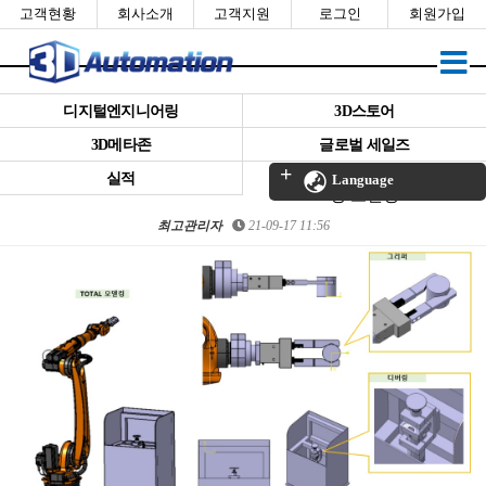
고객현황
회사소개
고객지원
로그인
회원가입
디지털엔지니어링
3D스토어
3D메타존
글로벌 세일즈
[3DA-01000917] 그리퍼 및 디버
실적
Language
링 모델링
최고관리자
21-09-17 11:56
본문