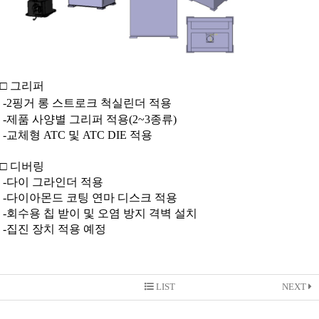
□ 그리퍼
-
2
핑거
롱 스트로크
척실린더
적용
-
제품
사양별
그리퍼
적용
(2~3
종류
)
-
교체형
ATC
및
ATC DIE
적용
□ 디버링
-
다이 그라인더 적용
-
다이아몬드 코팅 연마 디스크 적용
-
회수용 칩 받이 및 오염 방지
격벽
설치
-
집진 장치 적용 예정
LIST
NEXT