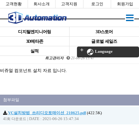
고객현황
회사소개
고객지원
로그인
회원가입
디지털엔지니어링
3D스토어
3D메타존
글로벌 세일즈
Visual Components 설치 자료
실적
Language
최고관리자
21-06-26 15:47
본문
비쥬얼 컴포넌트 설치 자료 입니다.
첨부파일
VC설치방법_쓰리디오토매이션_210625.pdf
(422.5K)
|
DATE : 2021-06-26 15:47:34
41회 다운로드