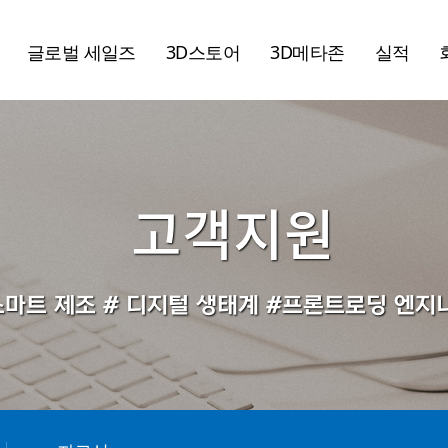
글로벌 세일즈
3D스토어
3D메타존
실적
고객지원
스마트 제조 # 디지털 생태계 #프론트로딩 엔지