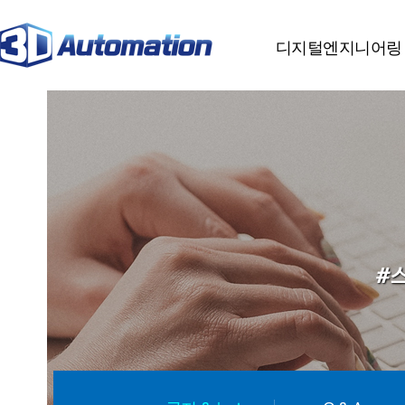
분류
하위분류
하위분류
디지털엔지니어링
#