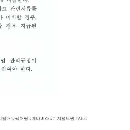
지털매뉴팩처링 #메타버스 #디지털트윈 #
AIoT