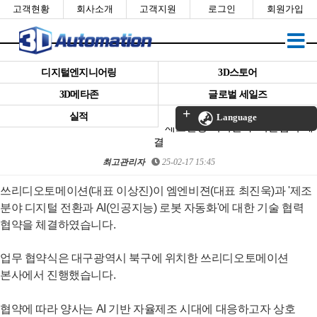
고객현황
회사소개
고객지원
로그인
회원가입
디지털엔지니어링
3D스토어
3D메타존
글로벌 세일즈
기사-엠엔비젼-쓰리디오토메이션,
실적
Language
'제조현장 디지털화' 기술협력 체
결
최고관리자
25-02-17 15:45
본문
쓰리디오토메이션(대표 이상진)이
엠엔비젼(대표 최진욱)과 '제조
분야 디지털 전환과 AI(인공지능) 로봇 자동화'에 대한 기술 협력
협약을 체결하였습니다.
업무 협약식은 대구광역시 북구에 위치한 쓰리디오토메이션
본사에서 진행했습니다.
협약에 따라 양사는 AI 기반 자율제조 시대에 대응하고자 상호