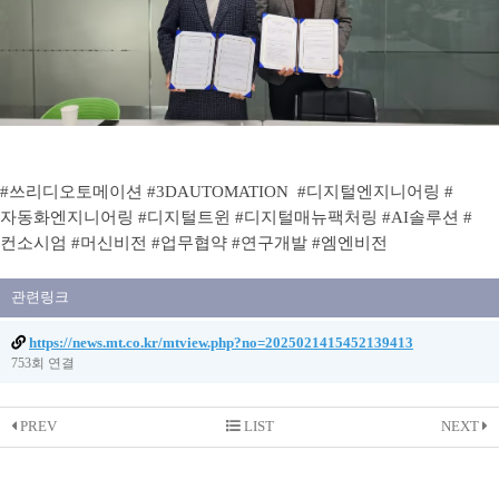
#쓰리디오토메이션 #3DAUTOMATION
#
디지털엔지니어링
#
자동화엔지니어링 #디지털트윈 #디지털매뉴팩처링 #AI솔루션 #
컨소시엄 #머신비전 #업무협약 #연구개발 #엠엔비전
관련링크
https://news.mt.co.kr/mtview.php?no=2025021415452139413
753회 연결
PREV
LIST
NEXT