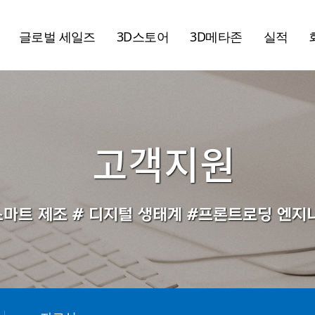
글로벌 세일즈
3D스토어
3D메타존
실적
고객지원
스마트 제조 # 디지털 생태계 #프론트로딩 엔지