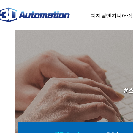
분류
하위분류
하위분류
디지털엔지니어링
#