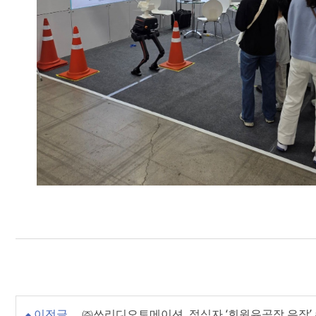
이전글
㈜쓰리디오토메이션, 적십자 ‘회원유공장 은장’