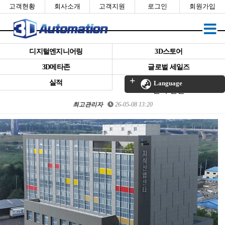
고객현황
회사소개
고객지원
로그인
회원가입
디지털엔지니어링
3D스토어
3D메타존
글로벌 세일즈
㈜쓰리디오토메이션, 로봇자동화
실적
Language
센터 신설
최고관리자
26-05-08 13:20
본문