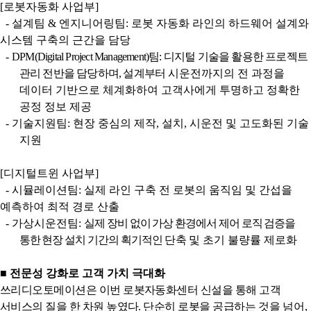
[
로봇자동화 사업부
]
-
설계팀
&
엔지니어링팀
:
로봇 자동화 라인의 하드웨어 설계와
시스템 구축의 근간을 담당
-
DPM(Digital Project Management)
팀
:
디지털 기술을 활용한 프로젝트
관리 전반을 담당하며
,
설계부터
시운전까지의 전 과정을
데이터 기반으로 체계화하여 고객사에게 투명하고 정확한
공정 정보 제공
-
기술지원팀
:
현장 중심의 제작
,
설치
,
시운전 및 고도화된 기술
지원
[
디지털트윈 사업부
]
-
시뮬레이션팀
:
실제 라인 구축 전 로봇의 움직임 및 간섭을
예측하여 최적 경로 산출
-
가상시운전팀
:
실제 장비 없이 가상 환경에서 제어 로직 검증을
통한 현장 설치 기간의 획기적인
단축 및
초기 불량률 제로화
■
전문성 강화로 고객 가치 극대화
쓰리디오토메이션은 이번 로봇자동화센터 신설을 통해 고객
서비스의 질을 한 차원 높였다
.
단순히 로봇을 공급하는
것을 넘어
,