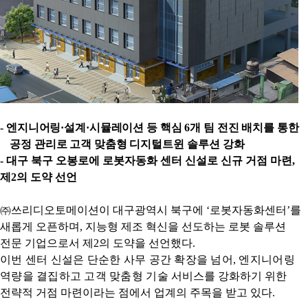
-
엔지니어링
·
설계
·
시뮬레이션 등 핵심
6
개 팀 전진 배치를 통한
공정 관리로 고객 맞춤형 디지털트윈
솔루션 강화
-
대구 북구 오봉로에 로봇자동화 센터 신설로 신규 거점 마련
,
제
2
의 도약 선언
㈜
쓰리디오토메이션이 대구광역시 북구에
‘
로봇자동화센터
’
를
새롭게 오픈하며
,
지능형 제조 혁신을 선도하는 로봇 솔루션
전문 기업으로서 제
2
의 도약을 선언했다
.
이번 센터 신설은 단순한 사무 공간 확장을 넘어
,
엔지니어링
역량을 결집하고 고객 맞춤형 기술
서비스를 강화하기 위한
전략적 거점 마련이라는 점에서 업계의 주목을 받고 있다
.