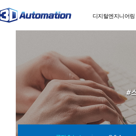
분류
하위분류
하위분류
디지털엔지니어링
#