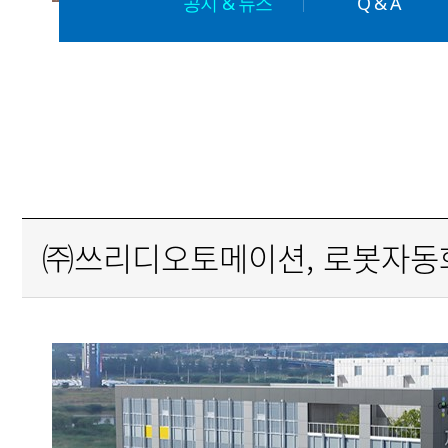
공지 & 뉴스
Q & A
㈜쓰리디오토메이션, 로봇자동