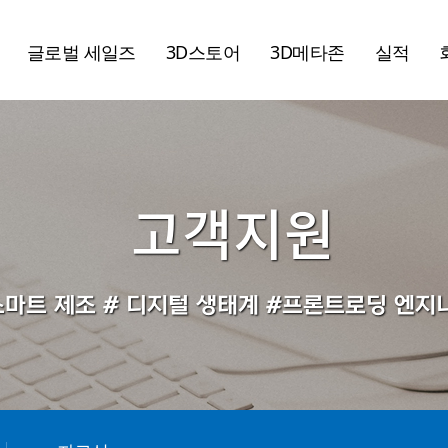
글로벌 세일즈
3D스토어
3D메타존
실적
고객지원
스마트 제조 # 디지털 생태계 #프론트로딩 엔지