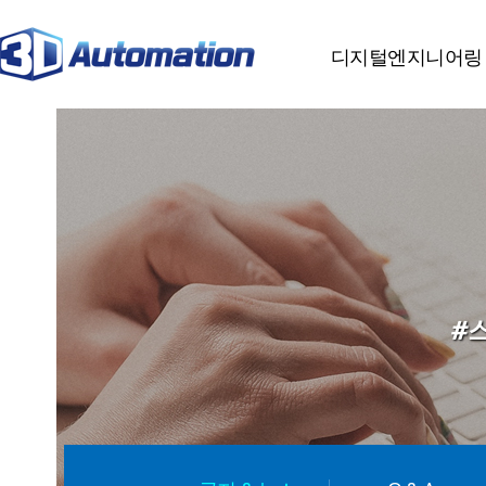
분류
하위분류
하위분류
디지털엔지니어링
#