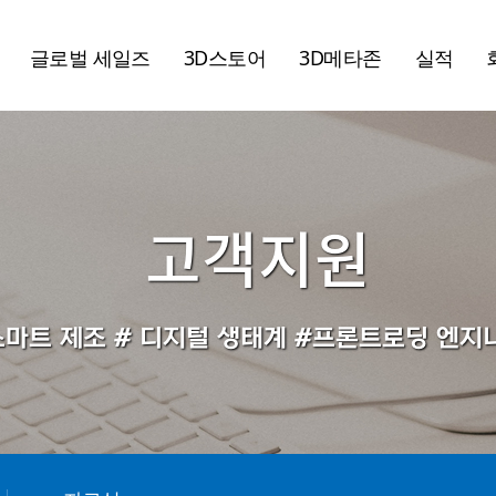
글로벌 세일즈
3D스토어
3D메타존
실적
고객지원
스마트 제조 # 디지털 생태계 #프론트로딩 엔지