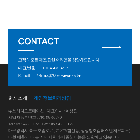
CONTACT
고객의 모든 제조 관련 어려움을 상담해드립니다.
대표번호
010-4668-3212
E-mail
3dauto@3dautomation.kr
회사소개
개인정보처리방침
㈜쓰리디오토매이션
대표이사 : 이상진
사업자등록번호 : 791-86-00570
Tel : 053-422-0122
Fax : 053-421-0122
대구광역시 북구 호암로 51, 213호(침산동, 삼성창조캠퍼스 벤처오피스)
매월 매출의 1%는 지역 사회와 따뜻한 나눔을 실천하고 있습니다.