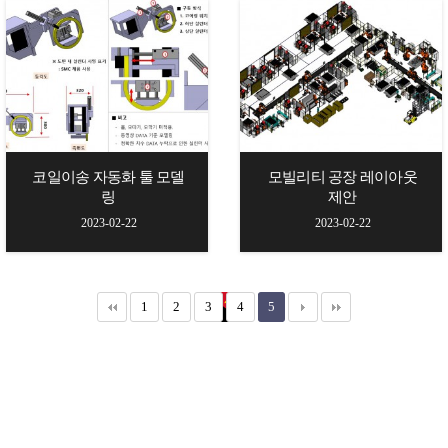
코일이송 자동화 툴 모델
모빌리티 공장 레이아웃
링
제안
2023-02-22
2023-02-22
1
2
3
4
5