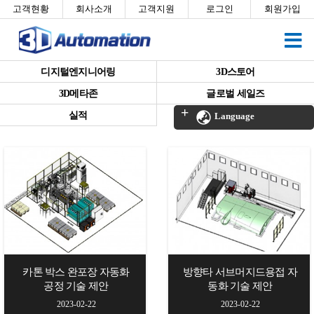
고객현황
회사소개
고객지원
로그인
회원가입
디지털엔지니어링
3D스토어
3D메타존
글로벌 세일즈
실적
Language
카톤 박스 완포장 자동화
방향타 서브머지드용접 자
공정 기술 제안
동화 기술 제안
2023-02-22
2023-02-22