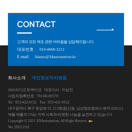
CONTACT
고객의 모든 제조 관련 어려움을 상담해드립니다.
대표번호
010-4668-3212
E-mail
3dauto@3dautomation.kr
회사소개
개인정보처리방침
㈜쓰리디오토매이션
대표이사 : 이상진
사업자등록번호 : 791-86-00570
Tel : 053-422-0122
Fax : 053-421-0122
대구광역시 북구 호암로 51, 213호(침산동, 삼성창조캠퍼스 벤처오피스)
매월 매출의 1%는 지역 사회와 따뜻한 나눔을 실천하고 있습니다.
Copyright © 2021 3DAutomation, All Right Reserve.
Ver. 2022.2.02