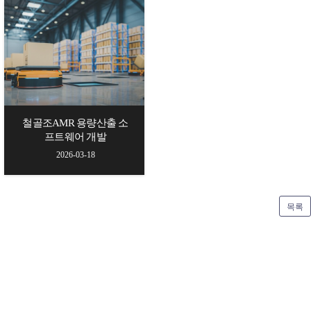
철골조AMR 용량산출 소
프트웨어 개발
2026-03-18
목록