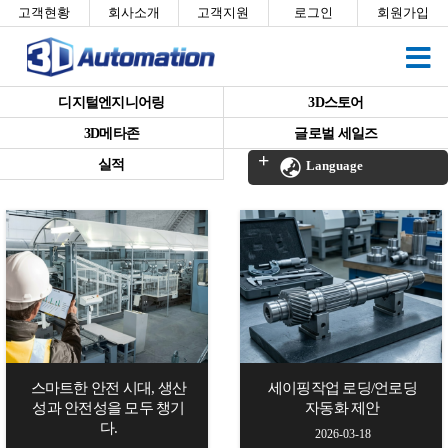
고객현황
회사소개
고객지원
로그인
회원가입
디지털엔지니어링
3D스토어
3D메타존
글로벌 세일즈
실적
Language
스마트한 안전 시대, 생산
세이핑작업 로딩/언로딩
성과 안전성을 모두 챙기
자동화 제안
다.
2026-03-18