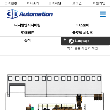
고객현황
회사소개
고객지원
로그인
회원가입
디지털엔지니어링
3D스토어
3D메타존
글로벌 세일즈
실적
일반 제조 자동화
Language
박스 물류 자동화 제안