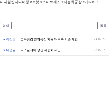
디지털엔지니어링
#
로봇 #스마트제조 #지능화공장 #메타버스
검색
목록
24.02.29
이전글
고무장갑 발취공정 자동화 구축 기술 제안
23.07.14
다음글
디스플레이 생산 자동화 제안